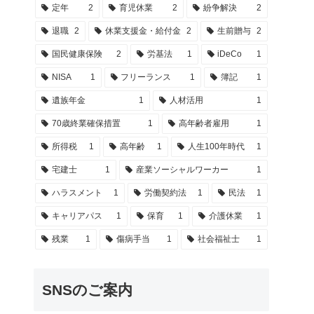
定年
2
育児休業
2
紛争解決
2
退職
2
休業支援金・給付金
2
生前贈与
2
国民健康保険
2
労基法
1
iDeCo
1
NISA
1
フリーランス
1
簿記
1
遺族年金
1
人材活用
1
70歳終業確保措置
1
高年齢者雇用
1
所得税
1
高年齢
1
人生100年時代
1
宅建士
1
産業ソーシャルワーカー
1
ハラスメント
1
労働契約法
1
民法
1
キャリアパス
1
保育
1
介護休業
1
残業
1
傷病手当
1
社会福祉士
1
SNSのご案内