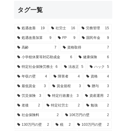
タグ一覧
処遇改善
19
社労士
16
労務管理
15
処遇改善加算
9
FP
9
国民年金
9
高齢
7
資格取得
7
小学校休業等対応助成金
6
健康保険
6
特定社会保険労務士
6
法改正
5
ハック
5
年収の壁
4
障害者
4
資格
4
最低賃金
3
賃金規程
3
贈与
3
労災保険
3
特定行政書士
3
資産運用
2
老後
2
特定社労士
2
勉強
2
社会保険料
2
106万円の壁
2
130万円の壁
2
税
2
103万円の壁
2