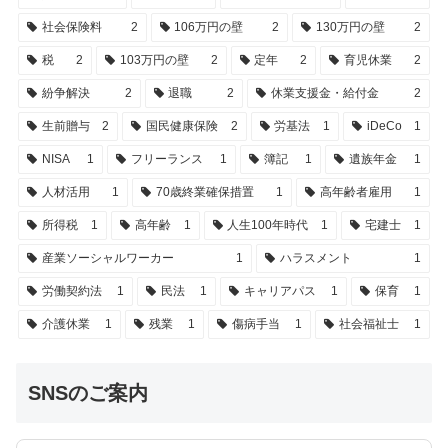
社会保険料
2
106万円の壁
2
130万円の壁
2
税
2
103万円の壁
2
定年
2
育児休業
2
紛争解決
2
退職
2
休業支援金・給付金
2
生前贈与
2
国民健康保険
2
労基法
1
iDeCo
1
NISA
1
フリーランス
1
簿記
1
遺族年金
1
人材活用
1
70歳終業確保措置
1
高年齢者雇用
1
所得税
1
高年齢
1
人生100年時代
1
宅建士
1
産業ソーシャルワーカー
1
ハラスメント
1
労働契約法
1
民法
1
キャリアパス
1
保育
1
介護休業
1
残業
1
傷病手当
1
社会福祉士
1
SNSのご案内