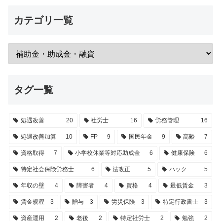
カテゴリ一覧
タグ一覧
処遇改善
20
社労士
16
労務管理
16
処遇改善加算
10
FP
9
国民年金
9
高齢
7
資格取得
7
小学校休業等対応助成金
6
健康保険
6
特定社会保険労務士
6
法改正
5
ハック
5
年収の壁
4
障害者
4
資格
4
最低賃金
3
賃金規程
3
贈与
3
労災保険
3
特定行政書士
3
資産運用
2
老後
2
特定社労士
2
勉強
2