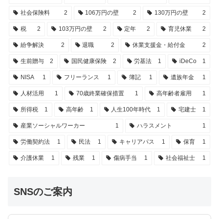
社会保険料
2
106万円の壁
2
130万円の壁
2
税
2
103万円の壁
2
定年
2
育児休業
2
紛争解決
2
退職
2
休業支援金・給付金
2
生前贈与
2
国民健康保険
2
労基法
1
iDeCo
1
NISA
1
フリーランス
1
簿記
1
遺族年金
1
人材活用
1
70歳終業確保措置
1
高年齢者雇用
1
所得税
1
高年齢
1
人生100年時代
1
宅建士
1
産業ソーシャルワーカー
1
ハラスメント
1
労働契約法
1
民法
1
キャリアパス
1
保育
1
介護休業
1
残業
1
傷病手当
1
社会福祉士
1
SNSのご案内