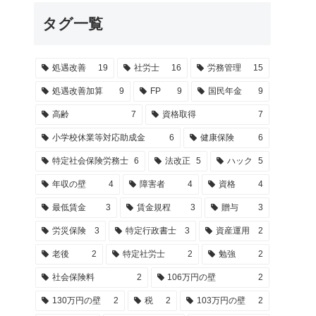
タグ一覧
処遇改善
19
社労士
16
労務管理
15
処遇改善加算
9
FP
9
国民年金
9
高齢
7
資格取得
7
小学校休業等対応助成金
6
健康保険
6
特定社会保険労務士
6
法改正
5
ハック
5
年収の壁
4
障害者
4
資格
4
最低賃金
3
賃金規程
3
贈与
3
労災保険
3
特定行政書士
3
資産運用
2
老後
2
特定社労士
2
勉強
2
社会保険料
2
106万円の壁
2
130万円の壁
2
税
2
103万円の壁
2