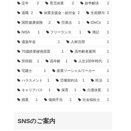
定年
2
育児休業
2
紛争解決
2
退職
2
休業支援金・給付金
2
生前贈与
2
国民健康保険
2
労基法
1
iDeCo
1
NISA
1
フリーランス
1
簿記
1
遺族年金
1
人材活用
1
70歳終業確保措置
1
高年齢者雇用
1
所得税
1
高年齢
1
人生100年時代
1
宅建士
1
産業ソーシャルワーカー
1
ハラスメント
1
労働契約法
1
民法
1
キャリアパス
1
保育
1
介護休業
1
残業
1
傷病手当
1
社会福祉士
1
SNSのご案内