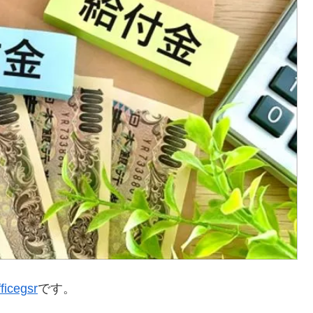
icegsr
です。