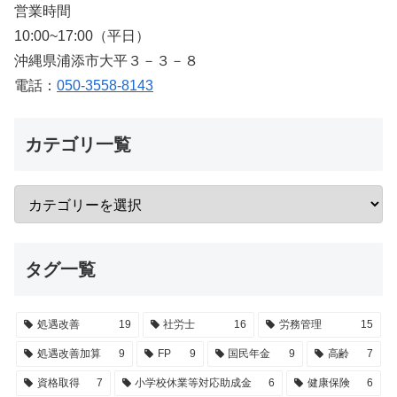
営業時間
10:00~17:00（平日）
沖縄県浦添市大平３－３－８
電話：
050-3558-8143
カテゴリ一覧
タグ一覧
処遇改善
19
社労士
16
労務管理
15
処遇改善加算
9
FP
9
国民年金
9
高齢
7
資格取得
7
小学校休業等対応助成金
6
健康保険
6