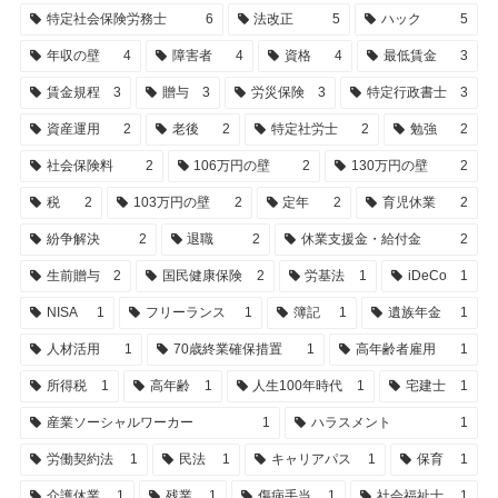
特定社会保険労務士
6
法改正
5
ハック
5
年収の壁
4
障害者
4
資格
4
最低賃金
3
賃金規程
3
贈与
3
労災保険
3
特定行政書士
3
資産運用
2
老後
2
特定社労士
2
勉強
2
社会保険料
2
106万円の壁
2
130万円の壁
2
税
2
103万円の壁
2
定年
2
育児休業
2
紛争解決
2
退職
2
休業支援金・給付金
2
生前贈与
2
国民健康保険
2
労基法
1
iDeCo
1
NISA
1
フリーランス
1
簿記
1
遺族年金
1
人材活用
1
70歳終業確保措置
1
高年齢者雇用
1
所得税
1
高年齢
1
人生100年時代
1
宅建士
1
産業ソーシャルワーカー
1
ハラスメント
1
労働契約法
1
民法
1
キャリアパス
1
保育
1
介護休業
1
残業
1
傷病手当
1
社会福祉士
1