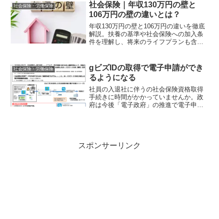
は、必見です。
社会保険｜年収130万円の壁と
社会保険・労働保険
106万円の壁の違いとは？
年収130万円の壁と106万円の違いを徹底
解説。扶養の基準や社会保険への加入条
件を理解し、将来のライフプランも含め
たポイントを紹介します。130万円の壁、
106万円の壁の違いについて知りたい方は
必見です。
gビズIDの取得で電子申請ができ
社会保険・労働保険
るようになる
社員の入退社に伴うの社会保険資格取得
手続きに時間がかかっていませんか。政
府は今後「電子政府」の推進で電子申請
を奨励しており、「gビズID」を活用した
電子申請が2020年4月より始まります。電
子申請に興味を持っている事業所は必見
です。
スポンサーリンク