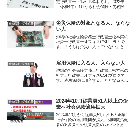
定行政書士・1級FP松本です。2022年
（令和4年）4月から社会保険・労務関係
の法改正が段階的に施行されます。中小
企業のパワハラ防止措置義務、育休や社
会保険適用拡大など。企業の人事労務担
労災保険の対象となる人、ならな
社会保険・労働保険
当者は必見です。
い人
沖縄の社会保険労務士行政書士松本崇の
社労士行政書士オフィスGSRコラムで
す。「うちは労災に入っていない」とい
う社長さんいらっしゃいませんか。労災
はほとんどの事業で適用されるもので
す。しっかりと労働法を勉強し会社やお
雇用保険に入る人、入らない人
社会保険・労働保険
店の成長につなげましょう。。
沖縄の社会保険労務士行政書士松本崇の
社労士行政書士オフィスGSRブログで
す。雇用保険に加入することとなる人、
ならない人について、簡潔に説明してい
ます。
2024年10月従業員51人以上の企
社会保険・労働保険
業へ社会保険適用拡大
2024年10月から従業員51人以上の企業に
社会保険の適用範囲が拡大。短時間労働
者の対象要件や従業員数のカウント方法
などを、社会保険労務士が解説します。
社会保険適用拡大について知りたい方