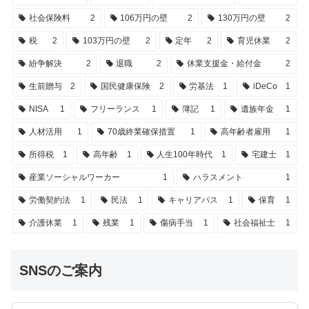
社会保険料
2
106万円の壁
2
130万円の壁
2
税
2
103万円の壁
2
定年
2
育児休業
2
紛争解決
2
退職
2
休業支援金・給付金
2
生前贈与
2
国民健康保険
2
労基法
1
iDeCo
1
NISA
1
フリーランス
1
簿記
1
遺族年金
1
人材活用
1
70歳終業確保措置
1
高年齢者雇用
1
所得税
1
高年齢
1
人生100年時代
1
宅建士
1
産業ソーシャルワーカー
1
ハラスメント
1
労働契約法
1
民法
1
キャリアパス
1
保育
1
介護休業
1
残業
1
傷病手当
1
社会福祉士
1
SNSのご案内