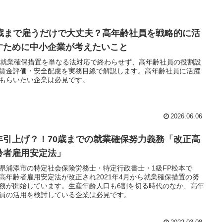
0歳まで雇うだけで大丈夫？高年齢社員を戦略的に活
すために中小企業が考えたいこと
歳就業確保措置を単なる法対応で終わらせず、高年齢社員の役割設
賃金評価・安全配慮を実務目線で解説します。高年齢社員に活躍
もらいたい企業は必見です。
2026.06.06
年引上げ？！70歳までの就業確保努力義務「改正高
齢者雇用安定法」
県浦添市の特定社会保険労務士・特定行政書士・1級FP松本で
高年齢者雇用安定法が改正され2021年4月から就業確保措置の努
務が開始しています。生産年齢人口も6割を切る時代のなか、高年
員の活用を検討している企業は必見です。