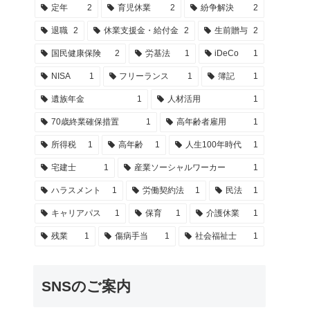
定年
2
育児休業
2
紛争解決
2
退職
2
休業支援金・給付金
2
生前贈与
2
国民健康保険
2
労基法
1
iDeCo
1
NISA
1
フリーランス
1
簿記
1
遺族年金
1
人材活用
1
70歳終業確保措置
1
高年齢者雇用
1
所得税
1
高年齢
1
人生100年時代
1
宅建士
1
産業ソーシャルワーカー
1
ハラスメント
1
労働契約法
1
民法
1
キャリアパス
1
保育
1
介護休業
1
残業
1
傷病手当
1
社会福祉士
1
SNSのご案内