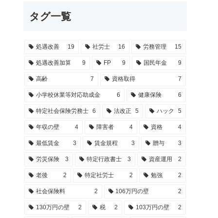
タグ一覧
処遇改善
19
社労士
16
労務管理
15
処遇改善加算
9
FP
9
国民年金
9
高齢
7
資格取得
7
小学校休業等対応助成金
6
健康保険
6
特定社会保険労務士
6
法改正
5
ハック
5
年収の壁
4
障害者
4
資格
4
最低賃金
3
賃金規程
3
贈与
3
労災保険
3
特定行政書士
3
資産運用
2
老後
2
特定社労士
2
勉強
2
社会保険料
2
106万円の壁
2
130万円の壁
2
税
2
103万円の壁
2