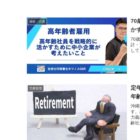
7
福祉・介護
か
70
計・
して
定
労務管理
年
沖縄
す。
力義
齢社