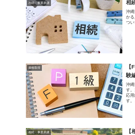
相
相続・事業承継
沖縄
かる
つい
【
資格取得
験
沖縄
す。
応用
す。
【
相続・事業承継