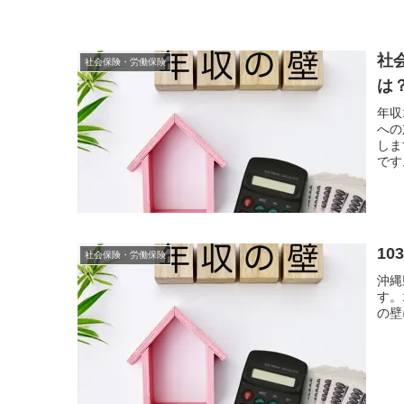
社
社会保険・労働保険
は
年収
への
しま
です
1
社会保険・労働保険
沖縄
す。
の壁