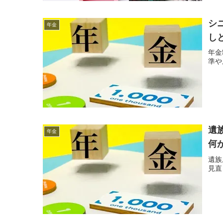
シ
年金
し
年金
準や
遺
年金
何
遺族
見直