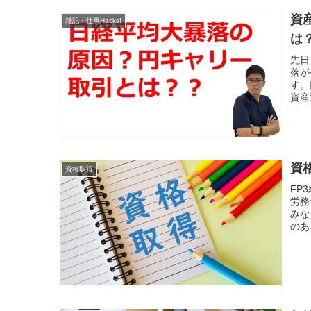
資
雑記・仕事Hacks!
は
先日
落が
す。
資産
資
資格取得
FP
労務
みな
のあ