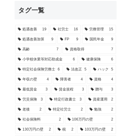
タグ一覧
処遇改善
19
社労士
16
労務管理
15
処遇改善加算
9
FP
9
国民年金
9
高齢
7
資格取得
7
小学校休業等対応助成金
6
健康保険
6
特定社会保険労務士
6
法改正
5
ハック
5
年収の壁
4
障害者
4
資格
4
最低賃金
3
賃金規程
3
贈与
3
労災保険
3
特定行政書士
3
資産運用
2
老後
2
特定社労士
2
勉強
2
社会保険料
2
106万円の壁
2
130万円の壁
2
税
2
103万円の壁
2