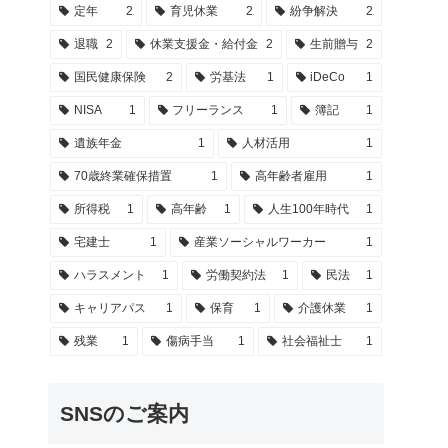
定年
2
育児休業
2
紛争解決
2
退職
2
休業支援金・給付金
2
生前贈与
2
国民健康保険
2
労基法
1
iDeCo
1
NISA
1
フリーランス
1
簿記
1
遺族年金
1
人材活用
1
70歳終業確保措置
1
高年齢者雇用
1
所得税
1
高年齢
1
人生100年時代
1
宅建士
1
産業ソーシャルワーカー
1
ハラスメント
1
労働契約法
1
民法
1
キャリアパス
1
保育
1
介護休業
1
残業
1
傷病手当
1
社会福祉士
1
SNSのご案内