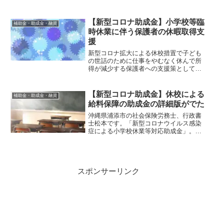
手順をわかりやすく解説。制度を最大限
に活用し、人材定着と現場改革を実現し
ましょう。
【新型コロナ助成金】小学校等臨
補助金・助成金・融資
時休業に伴う保護者の休暇取得支
援
新型コロナ拡大による休校措置で子ども
の世話のために仕事をやむなく休んで所
得が減少する保護者への支援策として、
「新型コロナウイルス感染症による小学
校休業等対応助成金」の概要が明らかに
なりました。該当する従業員が在籍して
【新型コロナ助成金】休校による
補助金・助成金・融資
いる企業の方は必見です。
給料保障の助成金の詳細版がでた
沖縄県浦添市の社会保険労務士、行政書
士松本です。「新型コロナウイルス感染
症による小学校休業等対応助成金」。厚
生労働省より詳細版についてパンフレッ
トの内容が発表されました。助成金の利
用を検討している事業主は必見です。
スポンサーリンク