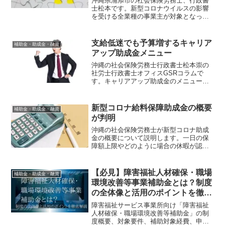
沖縄県浦添市の社会保険労務士、行政書
士松本です。新型コロナウイルスの影響
を受ける全業種の事業主が対象となった
雇用調整助成金の特例について厚生労働
省より更なる拡大が発表されました。新
型コロナウイルス関連の助成金活用を検
支給低迷でも予算増するキャリア
補助金・助成金・融資
討している方は必見です。
アップ助成金メニュー
沖縄の社会保険労務士行政書士松本崇の
社労士行政書士オフィスGSRコラムで
す。キャリアアップ助成金のメニュー
「選択的適用拡大導入時処遇改善コー
ス」の利用が数人にとどまっているそう
です。2020年度は国のプッシュがありそ
新型コロナ給料保障助成金の概要
補助金・助成金・融資
うな、目玉助成金になるかもしれません
が判明
ね。
沖縄の社会保険労務士が新型コロナ助成
金の概要について説明します。一日の保
障額上限やどのように場合の休暇が認め
られるのか。給料保障以外の補助制度は
あるのかなどについてまとめました。新
型コロナ助成金について知りたい方は必
【必見】障害福祉人材確保・職場
補助金・助成金・融資
見です。
環境改善等事業補助金とは？制度
の全体像と活用のポイントを徹底
解説
障害福祉サービス事業所向け「障害福祉
人材確保・職場環境改善等補助金」の制
度概要、対象要件、補助対象経費、申請