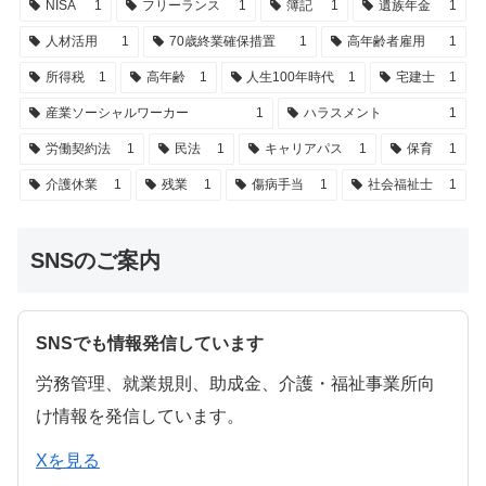
NISA
1
フリーランス
1
簿記
1
遺族年金
1
人材活用
1
70歳終業確保措置
1
高年齢者雇用
1
所得税
1
高年齢
1
人生100年時代
1
宅建士
1
産業ソーシャルワーカー
1
ハラスメント
1
労働契約法
1
民法
1
キャリアパス
1
保育
1
介護休業
1
残業
1
傷病手当
1
社会福祉士
1
SNSのご案内
SNSでも情報発信しています
労務管理、就業規則、助成金、介護・福祉事業所向
け情報を発信しています。
Xを見る