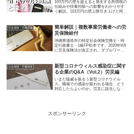
103万円の壁を超えると発生する所得税の
仕組みや扶養控除への影響をわかりやす
く解説。103万円の壁上限引き上げと同時
に注意すべきポイントを紹介します。働
き方や家計へのメリットと注意点につい
て知りたい方は必見です。
簡単解説｜複数事業労働者への労
社会保険・労働保険
災保険給付
沖縄県浦添市の特定社会保険労務士・特
定行政書士・1級FP松本です。2020年9月
に労災保険法が改正され、ダブルワーカ
ーの労災保険給付の認定で複数の給与を
合算して認定する制度に改正されまし
た。複数の職場で働いている方は必見で
新型コロナウィルス感染症に関す
社会保険・労働保険
す。
る企業のQ&A（Vol.2）労災編
いまだ猛威を振るう新型コロナウイル
ス。職場での感染が疑われる場合、どう
対応したらよいのか。労災に該当しない
場合ほかに利用できる制度はあるのか。
厚労省のＱ＆Ａをもとに社労士の解説も
加えています。企業担当者、労働者の方
は必見です。
スポンサーリンク