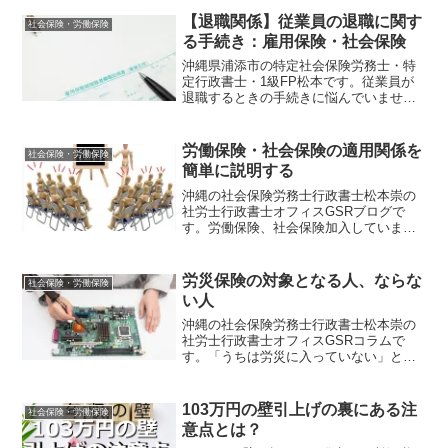
【退職関係】従業員の退職に関す
社会保険・労働保険
る手続き：雇用保険・社会保険
沖縄県浦添市の特定社会保険労務士・特
定行政書士・1級FP松本です。従業員が
退職するときの手続きに悩んでいません
か。雇用保険、健康保険・厚生年金保険
での手続きが必要になりますが、どこに
どのような書類が必要になるのかを簡潔
労働保険・社会保険の適用関係を
社会保険・労働保険
に説明します。
簡単に説明する
沖縄の社会保険労務士行政書士松本崇の
社労士行政書士オフィスGSRブログで
す。労働保険、社会保険加入しています
か。会社、個人事業それぞれに加入義務
があったり任意適用であったりと複雑で
す。労働保険・社会保険の適用について
労災保険の対象となる人、ならな
社会保険・労働保険
簡潔に説明します。
い人
沖縄の社会保険労務士行政書士松本崇の
社労士行政書士オフィスGSRコラムで
す。「うちは労災に入っていない」とい
う社長さんいらっしゃいませんか。労災
はほとんどの事業で適用されるもので
す。しっかりと労働法を勉強し会社やお
103万円の壁引上げの裏にある注
社会保険・労働保険
店の成長につなげましょう。。
意点とは？