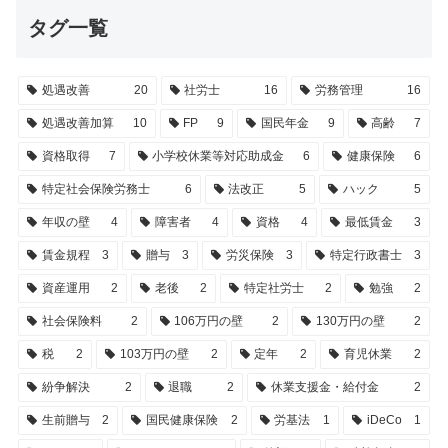
タグ一覧
処遇改善
20
社労士
16
労務管理
16
処遇改善加算
10
FP
9
国民年金
9
高齢
7
資格取得
7
小学校休業等対応助成金
6
健康保険
6
特定社会保険労務士
6
法改正
5
ハック
5
年収の壁
4
障害者
4
資格
4
最低賃金
3
賃金規程
3
贈与
3
労災保険
3
特定行政書士
3
資産運用
2
老後
2
特定社労士
2
勉強
2
社会保険料
2
106万円の壁
2
130万円の壁
2
税
2
103万円の壁
2
定年
2
育児休業
2
紛争解決
2
退職
2
休業支援金・給付金
2
生前贈与
2
国民健康保険
2
労基法
1
iDeCo
1