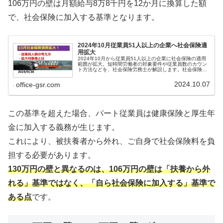
106万円の壁は月額給与8万8千円を12か月に換算した額
で、社会保険に加入する基準となります。
2024年10月従業員51人以上の企業へ社会保険適
用拡大
2024年10月から従業員51人以上の企業に社会保険の適用
範囲が拡大。短時間労働者の対象要件や従業員数のカウン
ト方法などを、社会保険労務士が解説します。社会保険適
用拡大について知りたい方は、必見です。
2024.10.07
office-gsr.com
この基準を超えた場合、パート従業員は健康保険と厚生年
金に加入する義務が生じます。
これにより、被扶養者から外れ、ご自身で社会保険料を負
担する必要があります。
130万円の壁と異なるのは、106万円の壁は「扶養から外
れる」基準ではなく、「自ら社会保険に加入する」基準で
ある点
です。