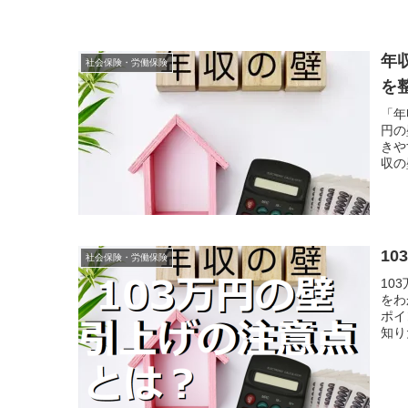
年
社会保険・労働保険
を
「年
円の
きや
収の
1
社会保険・労働保険
10
をわ
ポイ
知り