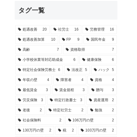
タグ一覧
処遇改善
20
社労士
16
労務管理
16
処遇改善加算
10
FP
9
国民年金
9
高齢
7
資格取得
7
小学校休業等対応助成金
6
健康保険
6
特定社会保険労務士
6
法改正
5
ハック
5
年収の壁
4
障害者
4
資格
4
最低賃金
3
賃金規程
3
贈与
3
労災保険
3
特定行政書士
3
資産運用
2
老後
2
特定社労士
2
勉強
2
社会保険料
2
106万円の壁
2
130万円の壁
2
税
2
103万円の壁
2