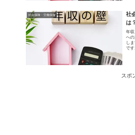
社
社会保険・労働保険
は
年収
への
しま
です
スポ