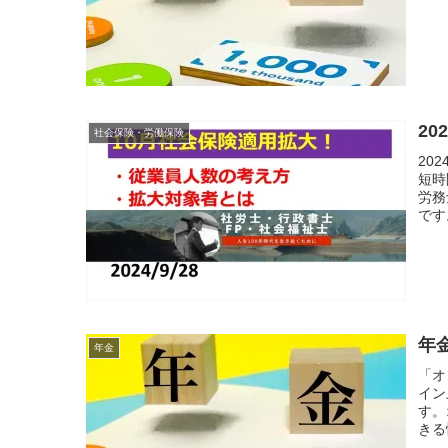
2
社会保険・労働保険
20
短時
労務
です
年
年金
「オ
イン
す。
きる