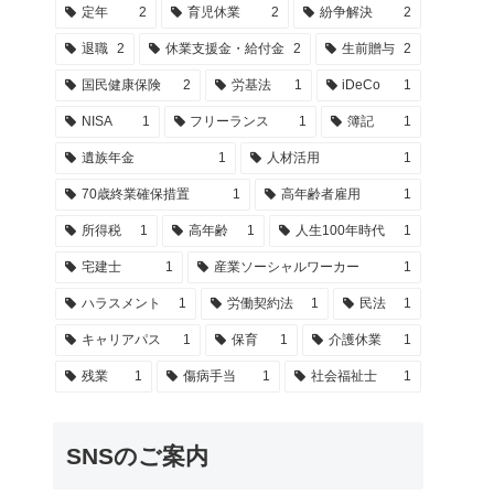
定年
2
育児休業
2
紛争解決
2
退職
2
休業支援金・給付金
2
生前贈与
2
国民健康保険
2
労基法
1
iDeCo
1
NISA
1
フリーランス
1
簿記
1
遺族年金
1
人材活用
1
70歳終業確保措置
1
高年齢者雇用
1
所得税
1
高年齢
1
人生100年時代
1
宅建士
1
産業ソーシャルワーカー
1
ハラスメント
1
労働契約法
1
民法
1
キャリアパス
1
保育
1
介護休業
1
残業
1
傷病手当
1
社会福祉士
1
SNSのご案内