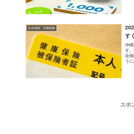
2
社会保険・労働保険
す
沖縄
す。
会保
うに
スポ