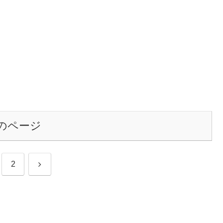
のページ
次
2
へ