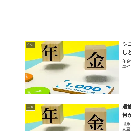
シ
年金
し
年金
準や
遺
年金
何
遺族
見直