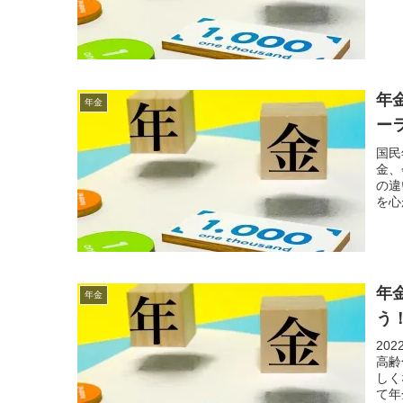
年
年金
ー
国民
金、
の違
を心
年
年金
う
20
高齢
しく
て年