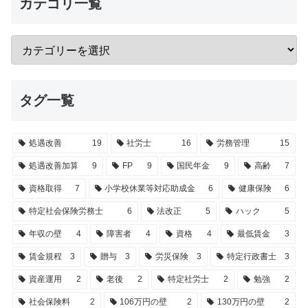
カテゴリ一覧
タグ一覧
処遇改善
19
社労士
16
労務管理
15
処遇改善加算
9
FP
9
国民年金
9
高齢
7
資格取得
7
小学校休業等対応助成金
6
健康保険
6
特定社会保険労務士
6
法改正
5
ハック
5
年収の壁
4
障害者
4
資格
4
最低賃金
3
賃金規程
3
贈与
3
労災保険
3
特定行政書士
3
資産運用
2
老後
2
特定社労士
2
勉強
2
社会保険料
2
106万円の壁
2
130万円の壁
2