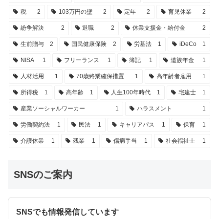
税
2
103万円の壁
2
定年
2
育児休業
2
紛争解決
2
退職
2
休業支援金・給付金
2
生前贈与
2
国民健康保険
2
労基法
1
iDeCo
1
NISA
1
フリーランス
1
簿記
1
遺族年金
1
人材活用
1
70歳終業確保措置
1
高年齢者雇用
1
所得税
1
高年齢
1
人生100年時代
1
宅建士
1
産業ソーシャルワーカー
1
ハラスメント
1
労働契約法
1
民法
1
キャリアパス
1
保育
1
介護休業
1
残業
1
傷病手当
1
社会福祉士
1
SNSのご案内
SNSでも情報発信しています