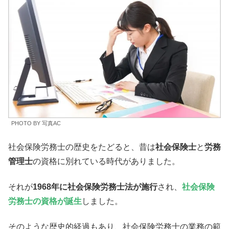
PHOTO BY 写真AC
社会保険労務士の歴史をたどると、昔は
社会保険士
と
労務
管理士
の資格に別れている時代がありました。
それが
1968年に社会保険労務士法が施行
され、
社会保険
労務士の資格が誕生
しました。
そのような歴史的経過もあり、社会保険労務士の業務の範