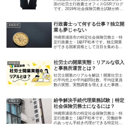
崇の社労士行政書士オフィスGSRブログ
です。2019年社会保険労務士試験が終了
しましたね。受験生の皆さんお疲れ様で
した。
行政書士って何する仕事？独立開
資格取得
業も夢じゃない
沖縄県浦添市の特定社会保険労務士・特
定行政書士・1級FP松本です。独立開業
ができる国家資格として注目を集める
「行政書士」その業務内容をわかりやす
く解説します。毎年11月の第2日曜日は行
政書士試験の日。行政書士の資格に興味
社労士の開業実態：リアルな収入
資格取得
のある方は必見です。
と事務所運営とは？
社労士開業のリアルを解説！開業社労士
の平均売上や平均顧問社数、平均従業員
数の実態、実態調査を増えまえた事務所
運営モデルを解説します。社会保険労務
士として独立開業を目指す方は必見の情
報満載です。
紛争解決手続代理業務試験｜特定
資格取得
社会保険労務士になるには？
沖縄県浦添市の特定社会保険労務士・特
定行政書士・1級FP松本です。労働紛争
のあっせん手続き代理ができる特定社会
保険労務士になるには、特別研修を受講