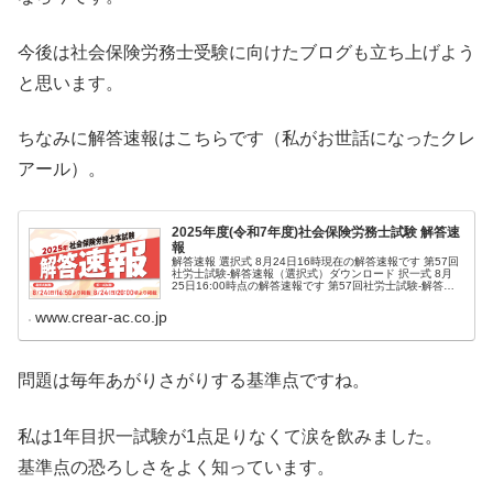
今後は社会保険労務士受験に向けたブログも立ち上げよう
と思います。
ちなみに解答速報はこちらです（私がお世話になったクレ
アール）。
2025年度(令和7年度)社会保険労務士試験 解答速
報
解答速報 選択式 8月24日16時現在の解答速報です 第57回
社労士試験-解答速報（選択式）ダウンロード 択一式 8月
25日16:00時点の解答速報です 第57回社労士試験-解答速
報（択一式）ダウンロード 【速報版】解答・解説動画 社
会保険
www.crear-ac.co.jp
問題は毎年あがりさがりする基準点ですね。
私は1年目択一試験が1点足りなくて涙を飲みました。
基準点の恐ろしさをよく知っています。