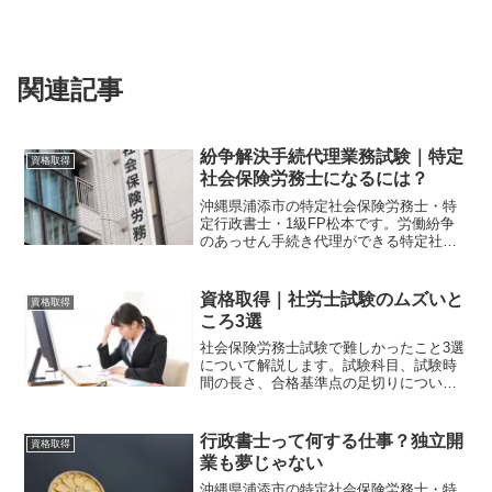
関連記事
紛争解決手続代理業務試験｜特定
資格取得
社会保険労務士になるには？
沖縄県浦添市の特定社会保険労務士・特
定行政書士・1級FP松本です。労働紛争
のあっせん手続き代理ができる特定社会
保険労務士になるには、特別研修を受講
し紛争解決手続代理業務試験に合格する
必要があります。特定社労士を目指す方
資格取得｜社労士試験のムズいと
資格取得
は必見です。
ころ3選
社会保険労務士試験で難しかったこと3選
について解説します。試験科目、試験時
間の長さ、合格基準点の足切りについ
て、私の受験体験記を交えながら解説し
ています。社会保険労務士試験に関心の
ある方は必見です。
行政書士って何する仕事？独立開
資格取得
業も夢じゃない
沖縄県浦添市の特定社会保険労務士・特