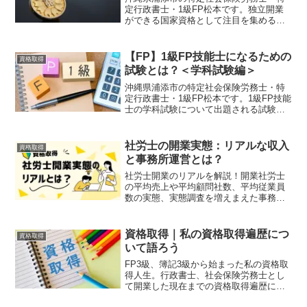
定行政書士・1級FP松本です。独立開業
ができる国家資格として注目を集める
「行政書士」その業務内容をわかりやす
く解説します。毎年11月の第2日曜日は行
政書士試験の日。行政書士の資格に興味
【FP】1級FP技能士になるための
資格取得
のある方は必見です。
試験とは？＜学科試験編＞
沖縄県浦添市の特定社会保険労務士・特
定行政書士・1級FP松本です。1級FP技能
士の学科試験について出題される試験分
野、基礎編と応用編の違い、試験の合格
基準など学科試験の概要について説明し
ます。これから1級FP技能士に合格した
社労士の開業実態：リアルな収入
資格取得
い方は必見です。
と事務所運営とは？
社労士開業のリアルを解説！開業社労士
の平均売上や平均顧問社数、平均従業員
数の実態、実態調査を増えまえた事務所
運営モデルを解説します。社会保険労務
士として独立開業を目指す方は必見の情
報満載です。
資格取得｜私の資格取得遍歴につ
資格取得
いて語ろう
FP3級、簿記3級から始まった私の資格取
得人生。行政書士、社会保険労務士とし
て開業した現在までの資格取得遍歴につ
いてお話します。みなさんのキャリアア