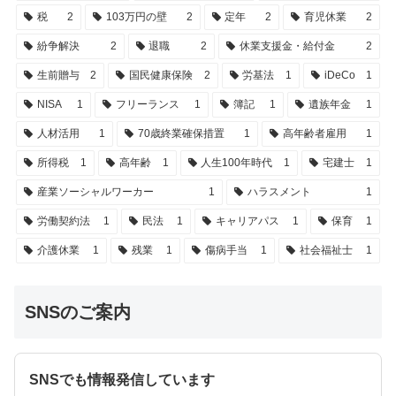
税
2
103万円の壁
2
定年
2
育児休業
2
紛争解決
2
退職
2
休業支援金・給付金
2
生前贈与
2
国民健康保険
2
労基法
1
iDeCo
1
NISA
1
フリーランス
1
簿記
1
遺族年金
1
人材活用
1
70歳終業確保措置
1
高年齢者雇用
1
所得税
1
高年齢
1
人生100年時代
1
宅建士
1
産業ソーシャルワーカー
1
ハラスメント
1
労働契約法
1
民法
1
キャリアパス
1
保育
1
介護休業
1
残業
1
傷病手当
1
社会福祉士
1
SNSのご案内
SNSでも情報発信しています