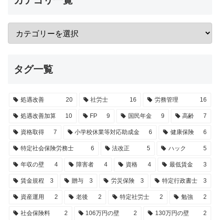
カテゴリ一覧
タグ一覧
処遇改善
20
社労士
16
労務管理
16
処遇改善加算
10
FP
9
国民年金
9
高齢
7
資格取得
7
小学校休業等対応助成金
6
健康保険
6
特定社会保険労務士
6
法改正
5
ハック
5
年収の壁
4
障害者
4
資格
4
最低賃金
3
賃金規程
3
贈与
3
労災保険
3
特定行政書士
3
資産運用
2
老後
2
特定社労士
2
勉強
2
社会保険料
2
106万円の壁
2
130万円の壁
2