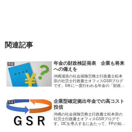
関連記事
年金の財政検証発表 企業も将来
年金
への備えを
沖縄浦添の社会保険労務士行政書士松本
崇の社労士行政書士オフィスGSRブログ
です。5年に一度行われる年金の「財政検
証」私たちの老後の安心、「年金」の将
来についての見通しが出されました。備
えあれば憂いなし。年金についてより深
企業型確定拠出年金での高コスト
年金
く理解しましょう。
投信
沖縄の社会保険労務士行政書士松本崇の
社労士行政書士オフィスGSRブログで
す。DCを導入するにあたって、FPの知識
を持つ社労士なら、効率的な退職金制度