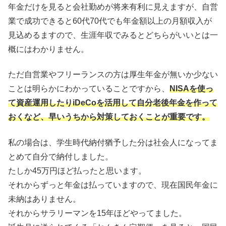
年金だけを見ると会社勤めが将来有利に見えますが、自営
業で成功できると60代70代でも年金額以上の月額収入が
見込めるますので、生涯年収でみるとどちらがいいとは一
概にはわかりません。
ただ自営業やフリーランスの方は厚生年金が無いか少ない
ことは明らかにわかっていることですから、
NISAを使っ
て資産運用したりiDeCoを活用して自分老後年金を作って
おくなど、早いうちから対策しておくことが重要です。
私の場合は、学生時代納付猶予した分は社会人になってま
とめて自分で納付しました。
たしか45万円ほど払ったと思います。
それからずっと年金は払っていますので、現在国民年金に
未納はありません。
それからサラリーマンを15年ほどやってました。