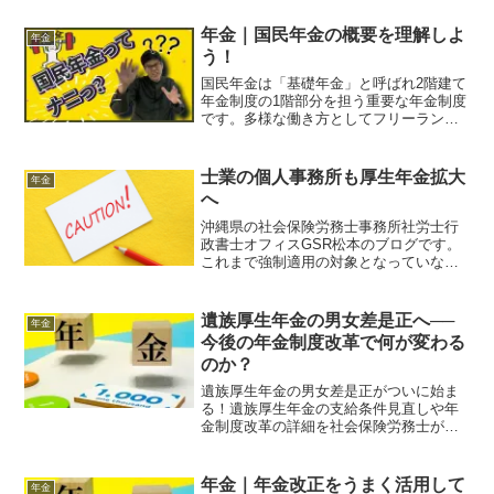
の導入が助言できます。
年金｜国民年金の概要を理解しよ
年金
う！
国民年金は「基礎年金」と呼ばれ2階建て
年金制度の1階部分を担う重要な年金制度
です。多様な働き方としてフリーランス
を選択して国民年金第1号被保険者になる
方も増えています。国民年金制度の保険
料、支給額、免除や猶予の制度について
士業の個人事務所も厚生年金拡大
年金
概要を説明します。
へ
沖縄県の社会保険労務士事務所社労士行
政書士オフィスGSR松本のブログです。
これまで強制適用の対象となっていなか
った、士業の事務所の厚生年金適用につ
いて記事にしました。社会保険の適用拡
大について、今後も継続的にお知らせし
遺族厚生年金の男女差是正へ──
年金
ていきます。
今後の年金制度改革で何が変わる
のか？
遺族厚生年金の男女差是正がついに始ま
る！遺族厚生年金の支給条件見直しや年
金制度改革の詳細を社会保険労務士が解
説します。
年金｜年金改正をうまく活用して
年金