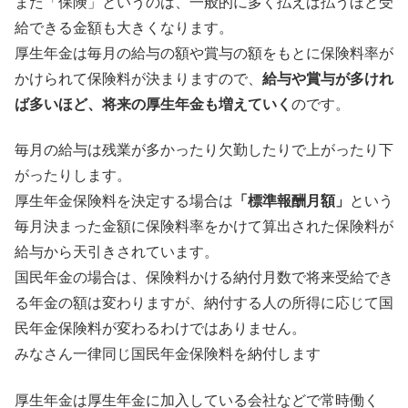
また「保険」というのは、一般的に多く払えば払うほど受
給できる金額も大きくなります。
厚生年金は毎月の給与の額や賞与の額をもとに保険料率が
かけられて保険料が決まりますので、
給与や賞与が多けれ
ば多いほど、将来の厚生年金も増えていく
のです。
毎月の給与は残業が多かったり欠勤したりで上がったり下
がったりします。
厚生年金保険料を決定する場合は
「標準報酬月額」
という
毎月決まった金額に保険料率をかけて算出された保険料が
給与から天引きされています。
国民年金の場合は、保険料かける納付月数で将来受給でき
る年金の額は変わりますが、納付する人の所得に応じて国
民年金保険料が変わるわけではありません。
みなさん一律同じ国民年金保険料を納付します
厚生年金は厚生年金に加入している会社などで常時働く