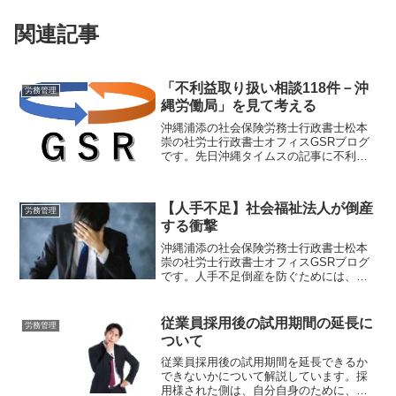
関連記事
「不利益取り扱い相談118件－沖
労務管理
縄労働局」を見て考える
沖縄浦添の社会保険労務士行政書士松本
崇の社労士行政書士オフィスGSRブログ
です。先日沖縄タイムスの記事に不利益
取り扱いの労働相談について掲載されて
いましたね。労働相談は近年増加してき
ています。SNSで炎上しないためにも対
【人手不足】社会福祉法人が倒産
応しましょう。
労務管理
する衝撃
沖縄浦添の社会保険労務士行政書士松本
崇の社労士行政書士オフィスGSRブログ
です。人手不足倒産を防ぐためには、高
齢者や女性が働きやすい多様な働き方を
検討する必要があります。同一労働同一
賃金、今後も進む働き方改革。専門家へ
従業員採用後の試用期間の延長に
労務管理
相談してみませんか。
ついて
従業員採用後の試用期間を延長できるか
できないかについて解説しています。採
用様された側は、自分自身のために、採