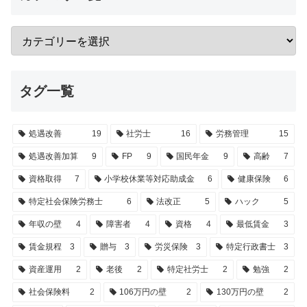
タグ一覧
処遇改善
19
社労士
16
労務管理
15
処遇改善加算
9
FP
9
国民年金
9
高齢
7
資格取得
7
小学校休業等対応助成金
6
健康保険
6
特定社会保険労務士
6
法改正
5
ハック
5
年収の壁
4
障害者
4
資格
4
最低賃金
3
賃金規程
3
贈与
3
労災保険
3
特定行政書士
3
資産運用
2
老後
2
特定社労士
2
勉強
2
社会保険料
2
106万円の壁
2
130万円の壁
2