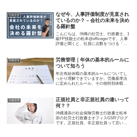
用する側はリスク対応を念頭に、記事を
お読みください。
なぜ今、人事評価制度が見直され
労務管理
ているのか？ – 会社の未来を決め
る羅針盤
こんにちは、沖縄の社労士、行政書士、1
級FP技能士の松本@officegsrです。人事
評価と聞くと、社員に点数をつける「査
定」や、少し面倒な「年に一度の作業」
といったイメージをお持ちではないでし
ょうか？しかし、その考え方は会社の成
労務管理｜年休の基本的ルールに
労務管理
長を妨げる...
ついて知ろう
年次有給休暇の基本的ルールについてし
っかり理解できていますか。労働基準法
に定められたルール、その他特別休暇に
ついて理解をすることでしっかりと休ん
でリフレッシュできる体制を整えていき
ましょう。年次有給休暇の制度について
正規社員と非正規社員の違いって
労務管理
知りたい方は必見です。
何？？
沖縄浦添の社会保険労務士行政書士松本
崇の社労士行政書士オフィスGSRブログ
です。正規社員、非正規社員って言いま
すけど、その具体的な意味って知ってい
ますか？「多様な正社員」という言葉も