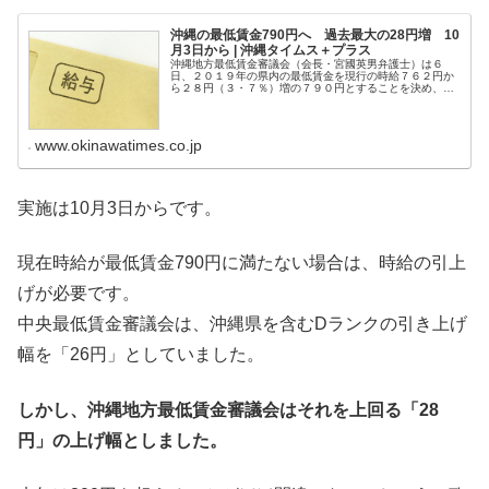
沖縄の最低賃金790円へ 過去最大の28円増 10
月3日から | 沖縄タイムス＋プラス
沖縄地方最低賃金審議会（会長・宮國英男弁護士）は６
日、２０１９年の県内の最低賃金を現行の時給７６２円か
ら２８円（３・７％）増の７９０円とすることを決め、沖
縄労働局の福味恵局長へ答申した。同局が改定を決定し、
１０月３日から適用される予定。２８...
www.okinawatimes.co.jp
実施は10月3日からです。
現在時給が最低賃金790円に満たない場合は、時給の引上
げが必要です。
中央最低賃金審議会は、沖縄県を含むDランクの引き上げ
幅を「26円」としていました。
しかし、沖縄地方最低賃金審議会はそれを上回る「28
円」の上げ幅としました。