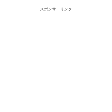
出てきました。まずは正規非正規の違い
について理解しましょう。
スポンサーリンク