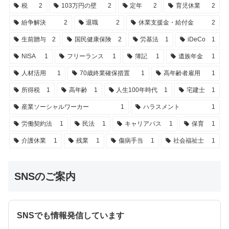
税
2
103万円の壁
2
定年
2
育児休業
2
紛争解決
2
退職
2
休業支援金・給付金
2
生前贈与
2
国民健康保険
2
労基法
1
iDeCo
1
NISA
1
フリーランス
1
簿記
1
遺族年金
1
人材活用
1
70歳終業確保措置
1
高年齢者雇用
1
所得税
1
高年齢
1
人生100年時代
1
宅建士
1
産業ソーシャルワーカー
1
ハラスメント
1
労働契約法
1
民法
1
キャリアパス
1
保育
1
介護休業
1
残業
1
傷病手当
1
社会福祉士
1
SNSのご案内
SNSでも情報発信しています