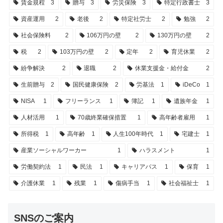
賃金規程
3
贈与
3
労災保険
3
特定行政書士
3
資産運用
2
老後
2
特定社労士
2
勉強
2
社会保険料
2
106万円の壁
2
130万円の壁
2
税
2
103万円の壁
2
定年
2
育児休業
2
紛争解決
2
退職
2
休業支援金・給付金
2
生前贈与
2
国民健康保険
2
労基法
1
iDeCo
1
NISA
1
フリーランス
1
簿記
1
遺族年金
1
人材活用
1
70歳終業確保措置
1
高年齢者雇用
1
所得税
1
高年齢
1
人生100年時代
1
宅建士
1
産業ソーシャルワーカー
1
ハラスメント
1
労働契約法
1
民法
1
キャリアパス
1
保育
1
介護休業
1
残業
1
傷病手当
1
社会福祉士
1
SNSのご案内