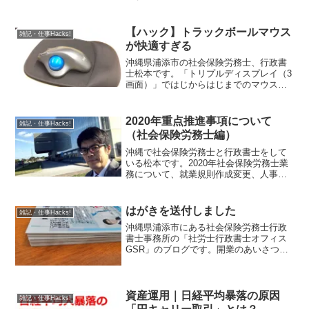
民劇場で行われた為末大氏スペシャルト
ークの概要をご紹介。
【ハック】トラックボールマウス
雑記・仕事Hacks!
が快適すぎる
沖縄県浦添市の社会保険労務士、行政書
士松本です。「トリプルディスプレイ（3
画面）」ではじからはじまでのマウス移
動に難儀をしていたところロジクール
M570を導入したことで劇的に手首の疲れ
がやわらぎました。
2020年重点推進事項について
雑記・仕事Hacks!
（社会保険労務士編）
沖縄で社会保険労務士と行政書士をして
いる松本です。2020年社会保険労務士業
務について、就業規則作成変更、人事評
価制度構築、賃金コンサルティングな
ど、重点的に進めてまいります。
はがきを送付しました
雑記・仕事Hacks!
沖縄県浦添市にある社会保険労務士行政
書士事務所の「社労士行政書士オフィス
GSR」のブログです。開業のあいさつの
はがきをご報告で。
資産運用｜日経平均暴落の原因
雑記・仕事Hacks!