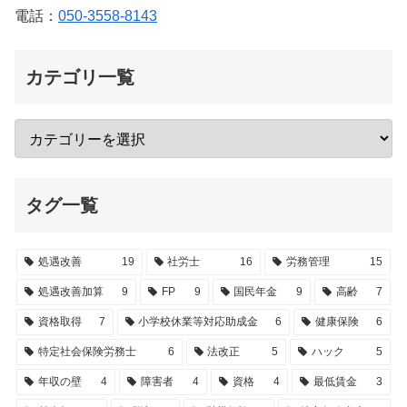
電話：
050-3558-8143
カテゴリ一覧
タグ一覧
処遇改善
19
社労士
16
労務管理
15
処遇改善加算
9
FP
9
国民年金
9
高齢
7
資格取得
7
小学校休業等対応助成金
6
健康保険
6
特定社会保険労務士
6
法改正
5
ハック
5
年収の壁
4
障害者
4
資格
4
最低賃金
3