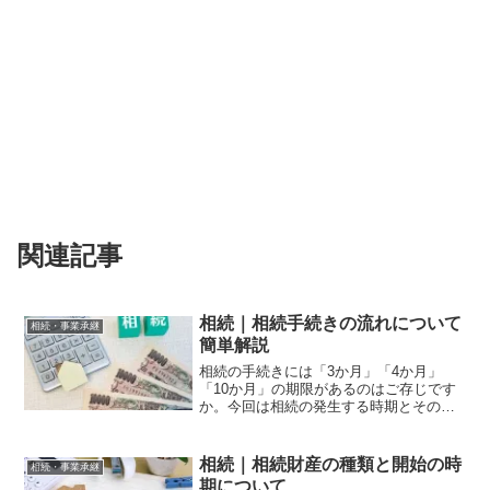
関連記事
相続｜相続手続きの流れについて
相続・事業承継
簡単解説
相続の手続きには「3か月」「4か月」
「10か月」の期限があるのはご存じです
か。今回は相続の発生する時期とその後
の各期限のながれについての簡潔な解説
と意外な盲点について説明します。将来
相続が発生する可能性のある方は必見で
相続｜相続財産の種類と開始の時
相続・事業承継
す。
期について