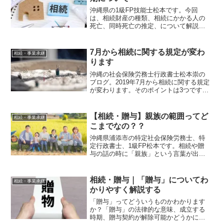
沖縄県の1級FP技能士松本です。今回
は、相続財産の種類、相続にかかる人の
死亡、同時死亡の推定、について解説し
ます。相続の基本について知りたい方は
必見です。
7月から相続に関する規定が変わ
相続・事業承継
ります
沖縄の社会保険労務士行政書士松本崇の
ブログ。2019年7月から相続に関する規定
が変わります。そのポイントは3つです。
預金の仮払い制度、遺産分割の現金での
請求、お嫁さんなどの特別寄与料です。
【相続・贈与】親族の範囲ってど
相続・事業承継
こまでなの？？
沖縄県浦添市の特定社会保険労務士、特
定行政書士、1級FP松本です。相続や贈
与の話の時に「親族」という言葉が出て
きます。親族の範囲と養子縁組などの親
子関係について簡単に知りたい方は必見
です。
相続・贈与｜「贈与」についてわ
相続・事業承継
かりやすく解説する
「贈与」ってどういうものかわかります
か？「贈与」の法律的な意味、成立する
時期、贈与契約が解除可能かどうかにつ