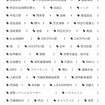
資格取得
7
小学校休業等対応助成金
6
健康保険
6
特定社会保険労務士
6
法改正
5
ハック
5
年収の壁
4
障害者
4
資格
4
最低賃金
3
賃金規程
3
贈与
3
労災保険
3
特定行政書士
3
資産運用
2
老後
2
特定社労士
2
勉強
2
社会保険料
2
106万円の壁
2
130万円の壁
2
税
2
103万円の壁
2
定年
2
育児休業
2
紛争解決
2
退職
2
休業支援金・給付金
2
生前贈与
2
国民健康保険
2
労基法
1
iDeCo
1
NISA
1
フリーランス
1
簿記
1
遺族年金
1
人材活用
1
70歳終業確保措置
1
高年齢者雇用
1
所得税
1
高年齢
1
人生100年時代
1
宅建士
1
産業ソーシャルワーカー
1
ハラスメント
1
労働契約法
1
民法
1
キャリアパス
1
保育
1