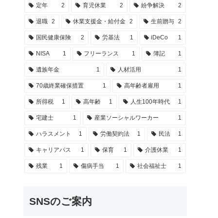
定年
2
育児休業
2
紛争解決
2
退職
2
休業支援金・給付金
2
生前贈与
2
国民健康保険
2
労基法
1
iDeCo
1
NISA
1
フリーランス
1
簿記
1
遺族年金
1
人材活用
1
70歳終業確保措置
1
高年齢者雇用
1
所得税
1
高年齢
1
人生100年時代
1
宅建士
1
産業ソーシャルワーカー
1
ハラスメント
1
労働契約法
1
民法
1
キャリアパス
1
保育
1
介護休業
1
残業
1
傷病手当
1
社会福祉士
1
SNSのご案内