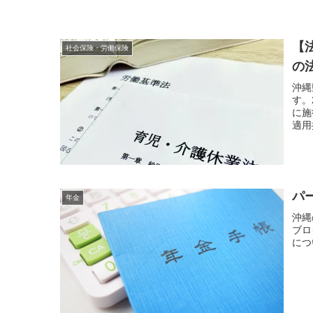
【
社会保険・労働保険
の
沖縄
す。
に施
適用
パ
年金
沖縄
ブロ
につ