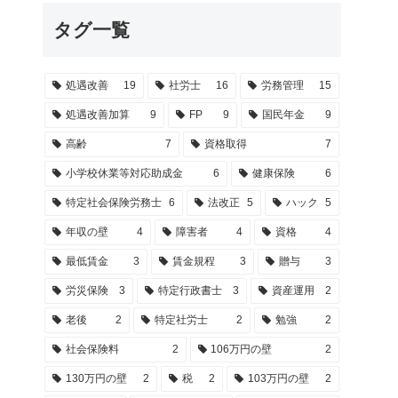
タグ一覧
処遇改善
19
社労士
16
労務管理
15
処遇改善加算
9
FP
9
国民年金
9
高齢
7
資格取得
7
小学校休業等対応助成金
6
健康保険
6
特定社会保険労務士
6
法改正
5
ハック
5
年収の壁
4
障害者
4
資格
4
最低賃金
3
賃金規程
3
贈与
3
労災保険
3
特定行政書士
3
資産運用
2
老後
2
特定社労士
2
勉強
2
社会保険料
2
106万円の壁
2
130万円の壁
2
税
2
103万円の壁
2