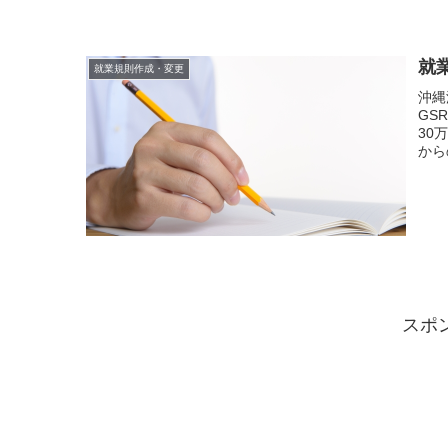
就
就業規則作成・変更
沖縄
GS
30
から
スポ