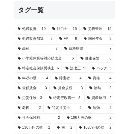
タグ一覧
処遇改善
19
社労士
16
労務管理
15
処遇改善加算
9
FP
9
国民年金
9
高齢
7
資格取得
7
小学校休業等対応助成金
6
健康保険
6
特定社会保険労務士
6
法改正
5
ハック
5
年収の壁
4
障害者
4
資格
4
最低賃金
3
賃金規程
3
贈与
3
労災保険
3
特定行政書士
3
資産運用
2
老後
2
特定社労士
2
勉強
2
社会保険料
2
106万円の壁
2
130万円の壁
2
税
2
103万円の壁
2