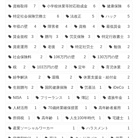
資格取得
7
小学校休業等対応助成金
6
健康保険
6
特定社会保険労務士
6
法改正
5
ハック
5
年収の壁
4
障害者
4
資格
4
最低賃金
3
賃金規程
3
贈与
3
労災保険
3
特定行政書士
3
資産運用
2
老後
2
特定社労士
2
勉強
2
社会保険料
2
106万円の壁
2
130万円の壁
2
税
2
103万円の壁
2
定年
2
育児休業
2
紛争解決
2
退職
2
休業支援金・給付金
2
生前贈与
2
国民健康保険
2
労基法
1
iDeCo
1
NISA
1
フリーランス
1
簿記
1
遺族年金
1
人材活用
1
70歳終業確保措置
1
高年齢者雇用
1
所得税
1
高年齢
1
人生100年時代
1
宅建士
1
産業ソーシャルワーカー
1
ハラスメント
1