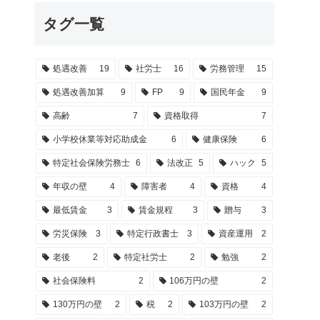
タグ一覧
処遇改善
19
社労士
16
労務管理
15
処遇改善加算
9
FP
9
国民年金
9
高齢
7
資格取得
7
小学校休業等対応助成金
6
健康保険
6
特定社会保険労務士
6
法改正
5
ハック
5
年収の壁
4
障害者
4
資格
4
最低賃金
3
賃金規程
3
贈与
3
労災保険
3
特定行政書士
3
資産運用
2
老後
2
特定社労士
2
勉強
2
社会保険料
2
106万円の壁
2
130万円の壁
2
税
2
103万円の壁
2