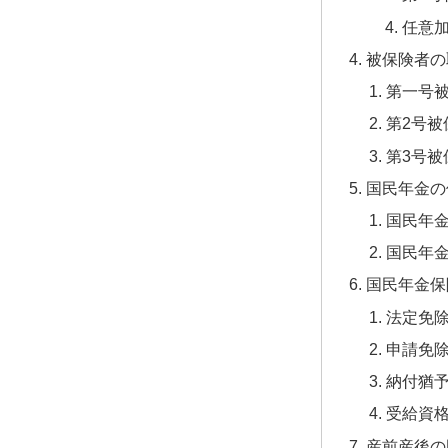
任意
被保険者の
第一号
第2号被
第3号被
国民年金の
国民年
国民年
国民年金保
法定免
申請免
納付猶
受給資
産前産後の