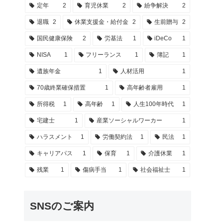
定年
2
育児休業
2
紛争解決
2
退職
2
休業支援金・給付金
2
生前贈与
2
国民健康保険
2
労基法
1
iDeCo
1
NISA
1
フリーランス
1
簿記
1
遺族年金
1
人材活用
1
70歳終業確保措置
1
高年齢者雇用
1
所得税
1
高年齢
1
人生100年時代
1
宅建士
1
産業ソーシャルワーカー
1
ハラスメント
1
労働契約法
1
民法
1
キャリアパス
1
保育
1
介護休業
1
残業
1
傷病手当
1
社会福祉士
1
SNSのご案内